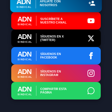
ADN
AFÍLIATE CON
NOSOTROS
SINDICAL
ADN
SUSCRÍBETE A
NUESTRO CANAL
SINDICAL
ADN
SÍGUENOS EN X
(TWITTER)
SINDICAL
ADN
SÍGUENOS EN
FACEBOOK
SINDICAL
ADN
SÍGUENOS EN
INSTAGRAM
SINDICAL
ADN
COMPARTIR ESTA
PÁGINA
SINDICAL