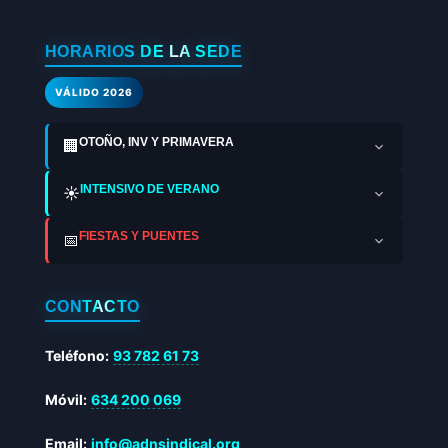
HORARIOS DE LA SEDE
VÁLIDO 2026
OTOÑO, INV Y PRIMAVERA
🏢
INTENSIVO DE VERANO
☀️
FIESTAS Y PUENTES
📅
CONTACTO
Teléfono:
93 782 61 73
Móvil:
634 200 069
Email:
info@adnsindical.org