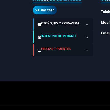
VÁLIDO 2026
Teléf
Móvil
OTOÑO, INV Y PRIMAVERA
🏢
Email
INTENSIVO DE VERANO
☀️
FIESTAS Y PUENTES
📅