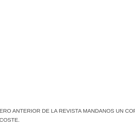
📍 Info: Horarios y Contacto Sede
RO ANTERIOR DE LA REVISTA MANDANOS UN CORREO
 COSTE.