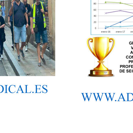
🔄 Menú
✖
ADN Sindical
ℹ️ Consulta General a Sede (Email)
⚖️ Dpto. Jurídico y Abogados (Email)
🤖 Dudas Rápidas del Convenio (IA)
📊 Herramienta: Tabla Salarial PDF
📄 Herramienta: Generador Plantillas
✊ Trámite: Afiliarse al Sindicato