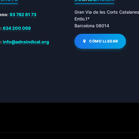
Gran Via de les Corts Catalane
ono:
93 782 61 73
Entlo.1ª
Barcelona 08014
:
634 200 069
CÓMO LLEGAR
:
info@adnsindical.org