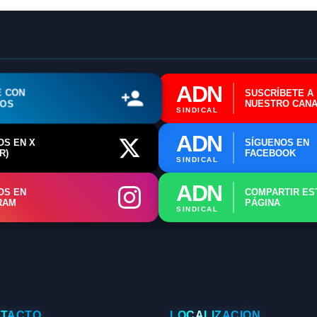
ADN
E CON
SUSCRÍBETE A
ROS
NUESTRO CANA
SINDICAL
ADN
OS EN X
SÍGUENOS EN
R)
FACEBOOK
SINDICAL
ADN
OS EN
COMPARTIR ES
RAM
PÁGINA
SINDICAL
TACTO
LOCALIZACIÓN