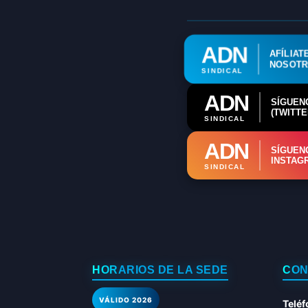
ADN
AFÍLIAT
NOSOT
SINDICAL
ADN
SÍGUEN
(TWITTE
SINDICAL
ADN
SÍGUEN
INSTAG
SINDICAL
HORARIOS DE LA SEDE
CON
VÁLIDO 2026
Teléf