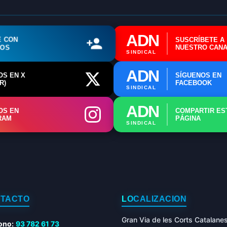
ADN
E CON
SUSCRÍBETE A
ROS
NUESTRO CANA
SINDICAL
ADN
OS EN X
SÍGUENOS EN
R)
FACEBOOK
SINDICAL
ADN
OS EN
COMPARTIR ES
RAM
PÁGINA
SINDICAL
TACTO
LOCALIZACIÓN
Gran Via de les Corts Catalane
ono:
93 782 61 73