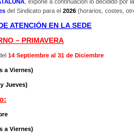
ATALUÑA
, expone a continuación lo decidido por l
es
del Sindicato para el
2026
(horarios, costes, otr
DE ATENCIÓN EN LA SEDE
ERNO – PRIMAVERA
del
14 Septiembre al 31 de Diciembre
s a Viernes)
 y Jueves)
o:
bre
s a Viernes)