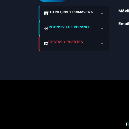
Móvil
OTOÑO, INV Y PRIMAVERA
🏢
Email
INTENSIVO DE VERANO
☀️
FIESTAS Y PUENTES
📅
F