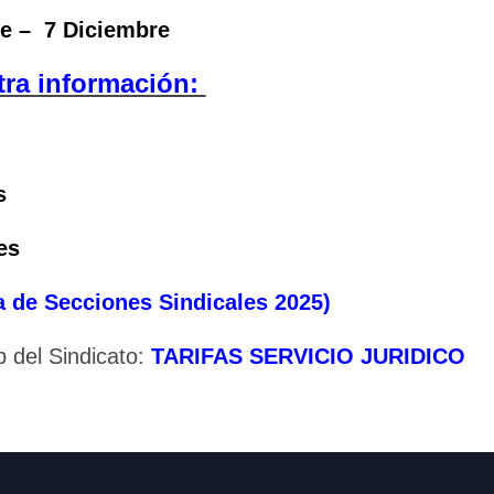
re – 7 Diciembre
⚖️ Dpto. Jurídico y Abogados (Email)
tra información:
🤖 Dudas Rápidas del Convenio (IA)
📊 Herramienta: Tabla Salarial PDF
📄 Herramienta: Generador Plantillas
s
✊ Trámite: Afiliarse al Sindicato
es
📍 Info: Horarios y Contacto Sede
 de Secciones Sindicales 2025)
 del Sindicato:
TARIFAS SERVICIO JURIDICO