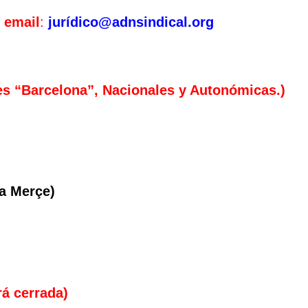
l email
:
jurídico@adnsindical.org
les “Barcelona”, Nacionales y Autonómicas.)
🔄 Menú
✖
La Merçe)
ADN Sindical
á cerrada)
ℹ️ Consulta General a Sede (Email)