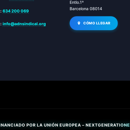
Entlo.1ª
Barcelona 08014
:
634 200 069
CÓMO LLEGAR
:
info@adnsindical.org
INANCIADO POR LA UNIÓN EUROPEA – NEXTGENERATION