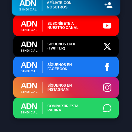
ADN
AFÍLIATE CON
NOSOTROS
SINDICAL
ADN
SUSCRÍBETE A
NUESTRO CANAL
SINDICAL
ADN
SÍGUENOS EN X
(TWITTER)
SINDICAL
ADN
SÍGUENOS EN
FACEBOOK
SINDICAL
ADN
SÍGUENOS EN
INSTAGRAM
SINDICAL
ADN
COMPARTIR ESTA
PÁGINA
SINDICAL