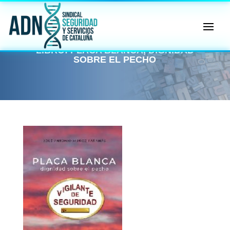
🔄 Menú
✖
LIBRO: PLACA BLANCA, DIGNIDAD
SOBRE EL PECHO
ADN
Sindical
ℹ️ Consulta General a Sede (Email)
⚖️ Dpto. Jurídico y Abogados (Email)
🤖 Dudas Rápidas del Convenio (IA)
📊 Herramienta: Tabla Salarial PDF
📄 Herramienta: Generador Plantillas
✊ Trámite: Afiliarse al Sindicato
📍 Info: Horarios y Contacto Sede