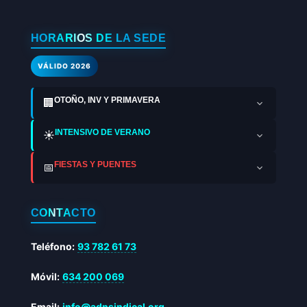
HORARIOS DE LA SEDE
VÁLIDO 2026
OTOÑO, INV Y PRIMAVERA
🏢
INTENSIVO DE VERANO
☀️
FIESTAS Y PUENTES
📅
CONTACTO
Teléfono:
93 782 61 73
Móvil:
634 200 069
Email:
info@adnsindical.org