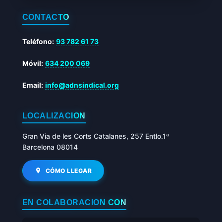
CONTACTO
Teléfono:
93 782 61 73
Móvil:
634 200 069
Email:
info@adnsindical.org
LOCALIZACIÓN
Gran Via de les Corts Catalanes, 257 Entlo.1ª
Barcelona 08014
CÓMO LLEGAR
EN COLABORACIÓN CON