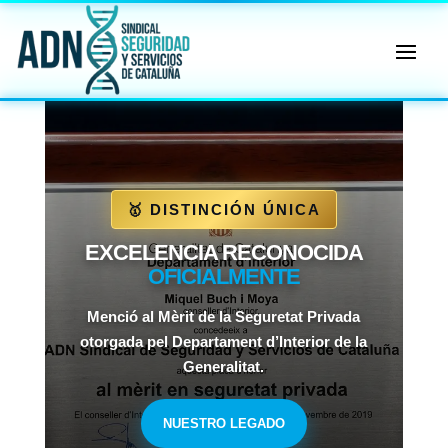
🔄 Menú
✖
ADN
Sindical
ℹ️ Consulta General a Sede (Email)
🥇 DISTINCIÓN ÚNICA
⚖️ Dpto. Jurídico y Abogados (Email)
EXCELENCIA RECONOCIDA
OFICIALMENTE
🤖 Dudas Rápidas del Convenio (IA)
📊 Herramienta: Tabla Salarial PDF
Menció al Mèrit de la Seguretat Privada
otorgada pel Departament d’Interior de la
📄 Herramienta: Generador Plantillas
Generalitat.
✊ Trámite: Afiliarse al Sindicato
NUESTRO LEGADO
📍 Info: Horarios y Contacto Sede