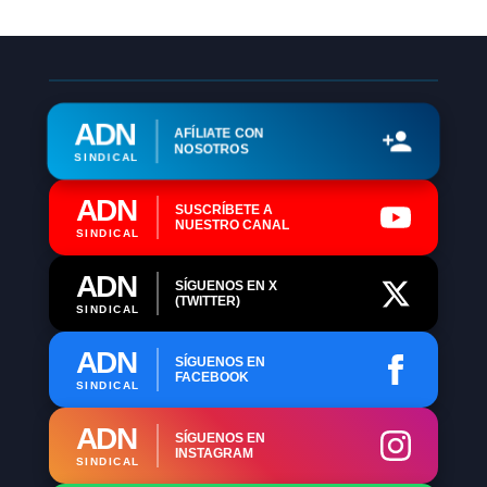
ADN
AFÍLIATE CON
NOSOTROS
SINDICAL
ADN
SUSCRÍBETE A
NUESTRO CANAL
SINDICAL
ADN
SÍGUENOS EN X
(TWITTER)
SINDICAL
ADN
SÍGUENOS EN
FACEBOOK
SINDICAL
ADN
SÍGUENOS EN
INSTAGRAM
SINDICAL