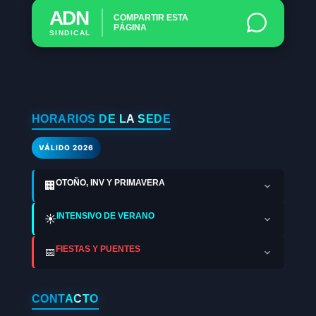
ADN
COMPARTIR ESTA
PÁGINA
SINDICAL
HORARIOS DE LA SEDE
VÁLIDO 2026
OTOÑO, INV Y PRIMAVERA
🏢
INTENSIVO DE VERANO
☀️
FIESTAS Y PUENTES
📅
CONTACTO