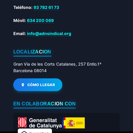
Teléfono:
93 782 61 73
Móvil:
634 200 069
Email:
info@adnsindical.org
LOCALIZACIÓN
Gran Via de les Corts Catalanes, 257 Entlo.1ª
Barcelona 08014
CÓMO LLEGAR
EN COLABORACIÓN CON