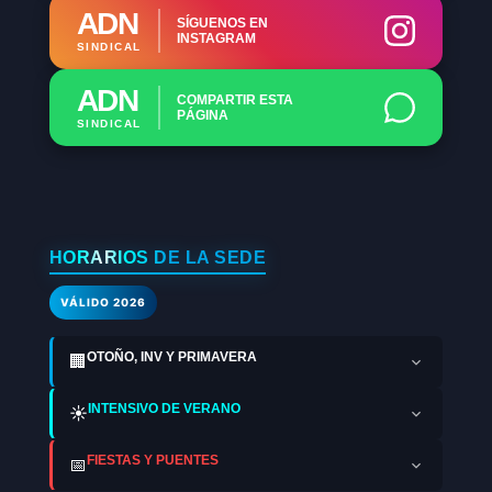
ADN
SÍGUENOS EN
INSTAGRAM
SINDICAL
ADN
COMPARTIR ESTA
PÁGINA
SINDICAL
HORARIOS DE LA SEDE
VÁLIDO 2026
OTOÑO, INV Y PRIMAVERA
🏢
INTENSIVO DE VERANO
☀️
FIESTAS Y PUENTES
📅