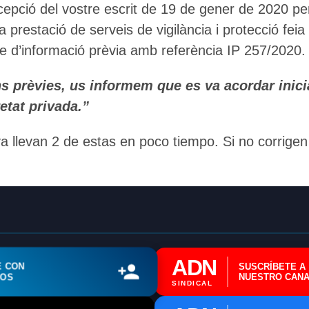
cepció del vostre escrit de 19 de gener de 2020 pe
prestació de serveis de vigilància i protecció feia 
de d’informació prèvia amb referència IP 257/2020.
ADN Sindical
ns prèvies, us informem que es va acordar inic
ℹ️ Consulta General a Sede (Email)
etat privada.”
⚖️ Dpto. Jurídico y Abogados (Email)
 ya llevan 2 de estas en poco tiempo. Si no corrig
🤖 Dudas Rápidas del Convenio (IA)
📊 Herramienta: Tabla Salarial PDF
📄 Herramienta: Generador Plantillas
✊ Trámite: Afiliarse al Sindicato
ADN
E CON
SUSCRÍBETE A
📍 Info: Horarios y Contacto Sede
ROS
NUESTRO CANA
SINDICAL