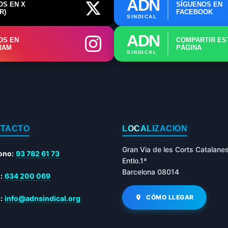
ADN
OS EN X
SÍGUENOS EN
R)
FACEBOOK
SINDICAL
ADN
OS EN
COMPARTIR ES
RAM
PÁGINA
SINDICAL
TACTO
LOCALIZACIÓN
Gran Via de les Corts Catalane
ono:
93 782 61 73
Entlo.1ª
Barcelona 08014
:
634 200 069
CÓMO LLEGAR
:
info@adnsindical.org