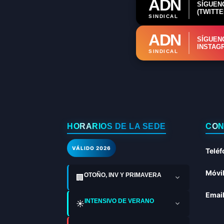
ADN
SÍGUEN
(TWITTE
SINDICAL
ADN
SÍGUEN
INSTAG
SINDICAL
HORARIOS DE LA SEDE
CON
VÁLIDO 2026
Teléf
Móvil
OTOÑO, INV Y PRIMAVERA
🏢
Email
INTENSIVO DE VERANO
☀️