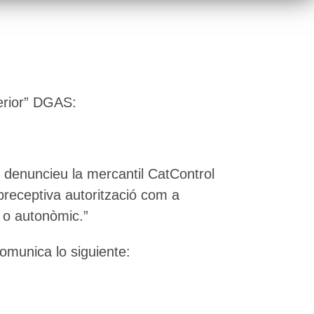
terior” DGAS:
l denuncieu la mercantil CatControl
 preceptiva autorització com a
l o autonòmic.”
omunica lo siguiente: