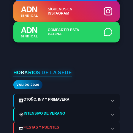
ADN
SÍGUENOS EN
INSTAGRAM
SINDICAL
ADN
COMPARTIR ESTA
PÁGINA
SINDICAL
HORARIOS DE LA SEDE
VÁLIDO 2026
OTOÑO, INV Y PRIMAVERA
🏢
INTENSIVO DE VERANO
☀️
FIESTAS Y PUENTES
📅