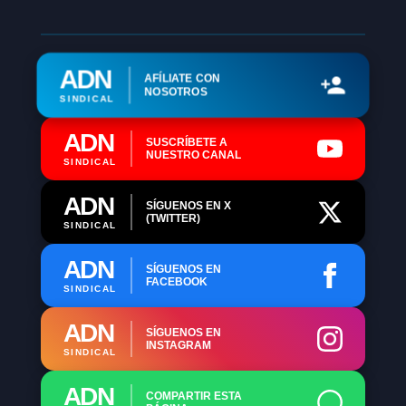
ADN
AFÍLIATE CON
NOSOTROS
SINDICAL
ADN
SUSCRÍBETE A
NUESTRO CANAL
SINDICAL
ADN
SÍGUENOS EN X
(TWITTER)
SINDICAL
ADN
SÍGUENOS EN
FACEBOOK
SINDICAL
ADN
SÍGUENOS EN
INSTAGRAM
SINDICAL
ADN
COMPARTIR ESTA