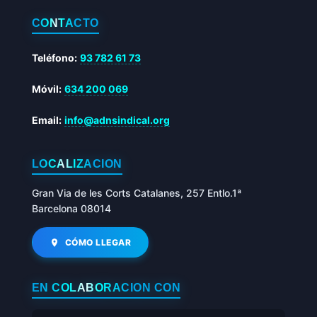
CONTACTO
Teléfono:
93 782 61 73
Móvil:
634 200 069
Email:
info@adnsindical.org
LOCALIZACIÓN
Gran Via de les Corts Catalanes, 257 Entlo.1ª
Barcelona 08014
CÓMO LLEGAR
EN COLABORACIÓN CON