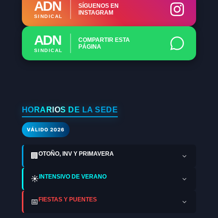
ADN
SÍGUENOS EN
INSTAGRAM
SINDICAL
ADN
COMPARTIR ESTA
PÁGINA
SINDICAL
HORARIOS DE LA SEDE
VÁLIDO 2026
OTOÑO, INV Y PRIMAVERA
🏢
INTENSIVO DE VERANO
☀️
FIESTAS Y PUENTES
📅