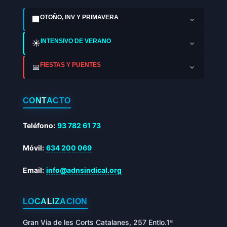
OTOÑO, INV Y PRIMAVERA
🏢
INTENSIVO DE VERANO
☀️
FIESTAS Y PUENTES
📅
CONTACTO
Teléfono:
93 782 61 73
Móvil:
634 200 069
Email:
info@adnsindical.org
LOCALIZACIÓN
Gran Via de les Corts Catalanes, 257 Entlo.1ª