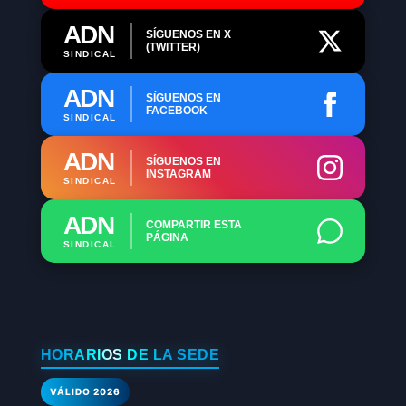
ADN
SÍGUENOS EN X
(TWITTER)
SINDICAL
ADN
SÍGUENOS EN
FACEBOOK
SINDICAL
ADN
SÍGUENOS EN
INSTAGRAM
SINDICAL
ADN
COMPARTIR ESTA
PÁGINA
SINDICAL
HORARIOS DE LA SEDE
VÁLIDO 2026