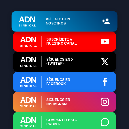
ADN
AFÍLIATE CON
NOSOTROS
SINDICAL
ADN
SUSCRÍBETE A
NUESTRO CANAL
SINDICAL
ADN
SÍGUENOS EN X
(TWITTER)
SINDICAL
ADN
SÍGUENOS EN
FACEBOOK
SINDICAL
ADN
SÍGUENOS EN
INSTAGRAM
SINDICAL
ADN
COMPARTIR ESTA
PÁGINA
SINDICAL