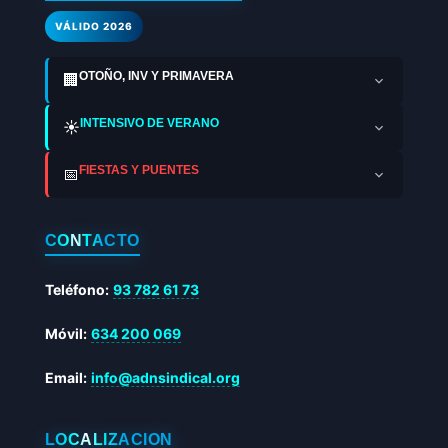
VÁLIDO 2026
OTOÑO, INV Y PRIMAVERA
🏢
INTENSIVO DE VERANO
☀️
FIESTAS Y PUENTES
📅
CONTACTO
Teléfono:
93 782 61 73
Móvil:
634 200 069
Email:
info@adnsindical.org
LOCALIZACIÓN