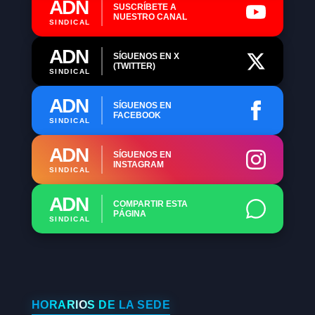
ADN
SUSCRÍBETE A
NUESTRO CANAL
SINDICAL
ADN
SÍGUENOS EN X
(TWITTER)
SINDICAL
ADN
SÍGUENOS EN
FACEBOOK
SINDICAL
ADN
SÍGUENOS EN
INSTAGRAM
SINDICAL
ADN
COMPARTIR ESTA
PÁGINA
SINDICAL
HORARIOS DE LA SEDE