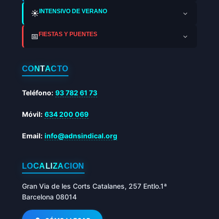
INTENSIVO DE VERANO
☀️
FIESTAS Y PUENTES
📅
CONTACTO
Teléfono:
93 782 61 73
Móvil:
634 200 069
Email:
info@adnsindical.org
LOCALIZACIÓN
Gran Via de les Corts Catalanes, 257 Entlo.1ª
Barcelona 08014