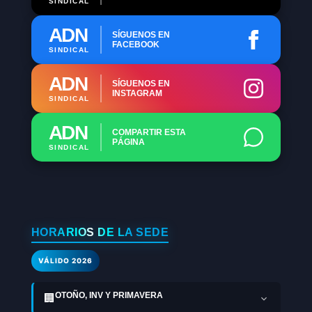
SINDICAL
ADN
SÍGUENOS EN
FACEBOOK
SINDICAL
ADN
SÍGUENOS EN
INSTAGRAM
SINDICAL
ADN
COMPARTIR ESTA
PÁGINA
SINDICAL
HORARIOS DE LA SEDE
VÁLIDO 2026
OTOÑO, INV Y PRIMAVERA
🏢