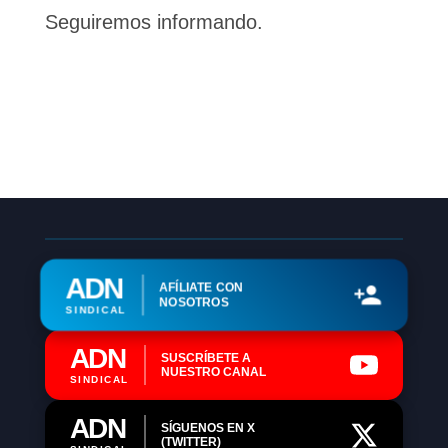
Seguiremos informando.
ADN
AFÍLIATE CON
NOSOTROS
SINDICAL
ADN
SUSCRÍBETE A
NUESTRO CANAL
SINDICAL
ADN
SÍGUENOS EN X
(TWITTER)