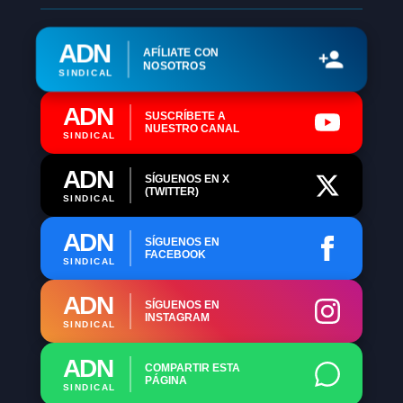
ADN
AFÍLIATE CON
NOSOTROS
SINDICAL
ADN
SUSCRÍBETE A
NUESTRO CANAL
SINDICAL
ADN
SÍGUENOS EN X
(TWITTER)
SINDICAL
ADN
SÍGUENOS EN
FACEBOOK
SINDICAL
ADN
SÍGUENOS EN
INSTAGRAM
SINDICAL
ADN
COMPARTIR ESTA
PÁGINA
SINDICAL