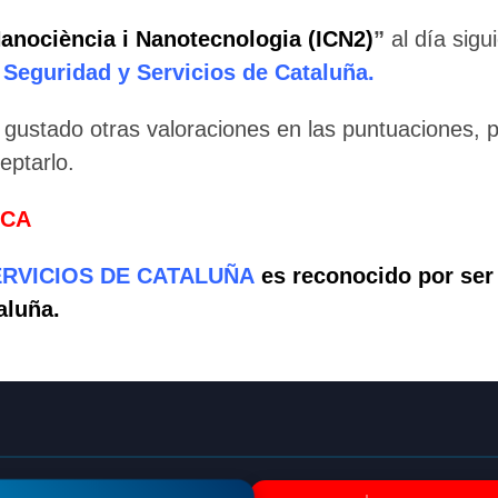
🔄 Menú
✖
Nanociència i Nanotecnologia (ICN2)
”
al día sigu
 Seguridad y Servicios de Cataluña.
ADN Sindical
 gustado otras valoraciones en las puntuaciones,
eptarlo.
ℹ️ Consulta General a Sede (Email)
ICA
⚖️ Dpto. Jurídico y Abogados (Email)
ERVICIOS DE CATALUÑA
es reconocido por ser
🤖 Dudas Rápidas del Convenio (IA)
aluña.
📊 Herramienta: Tabla Salarial PDF
📄 Herramienta: Generador Plantillas
✊ Trámite: Afiliarse al Sindicato
📍 Info: Horarios y Contacto Sede