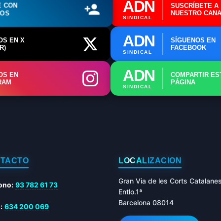
ADN
E CON
SUSCRÍBETE A
ROS
NUESTRO CANA
SINDICAL
ADN
OS EN X
SÍGUENOS EN
R)
FACEBOOK
SINDICAL
ADN
OS EN
COMPARTIR ES
RAM
PÁGINA
SINDICAL
TACTO
LOCALIZACIÓN
Gran Via de les Corts Catalane
ono:
93 782 61 73
Entlo.1ª
Barcelona 08014
:
634 200 069