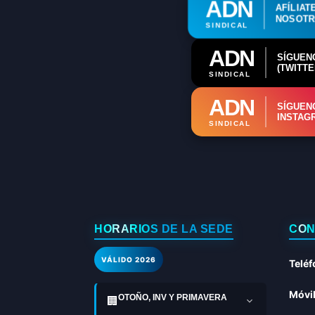
ADN
AFÍLIAT
NOSOT
SINDICAL
ADN
SÍGUEN
(TWITTE
SINDICAL
ADN
SÍGUEN
INSTAG
SINDICAL
HORARIOS DE LA SEDE
CON
VÁLIDO 2026
Teléf
Móvil
OTOÑO, INV Y PRIMAVERA
🏢