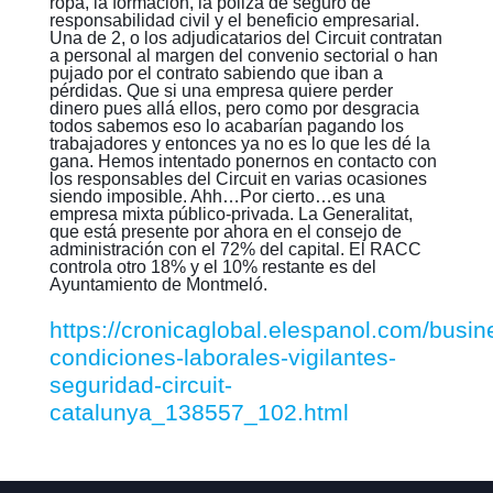
ropa, la formación, la póliza de seguro de
responsabilidad civil y el beneficio empresarial.
Una de 2, o los adjudicatarios del Circuit contratan
a personal al margen del convenio sectorial o han
pujado por el contrato sabiendo que iban a
pérdidas. Que si una empresa quiere perder
dinero pues allá ellos, pero como por desgracia
todos sabemos eso lo acabarían pagando los
trabajadores y entonces ya no es lo que les dé la
gana. Hemos intentado ponernos en contacto con
los responsables del Circuit en varias ocasiones
siendo imposible. Ahh…Por cierto…es una
empresa mixta público-privada. La Generalitat,
que está presente por ahora en el consejo de
administración con el 72% del capital. El RACC
controla otro 18% y el 10% restante es del
Ayuntamiento de Montmeló.
https://cronicaglobal.elespanol.com/busine
condiciones-laborales-vigilantes-
seguridad-circuit-
catalunya_138557_102.html