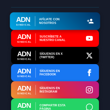
ADN
AFÍLIATE CON
NOSOTROS
SINDICAL
ADN
SUSCRÍBETE A
NUESTRO CANAL
SINDICAL
ADN
SÍGUENOS EN X
(TWITTER)
SINDICAL
ADN
SÍGUENOS EN
FACEBOOK
SINDICAL
ADN
SÍGUENOS EN
INSTAGRAM
SINDICAL
ADN
COMPARTIR ESTA
PÁGINA