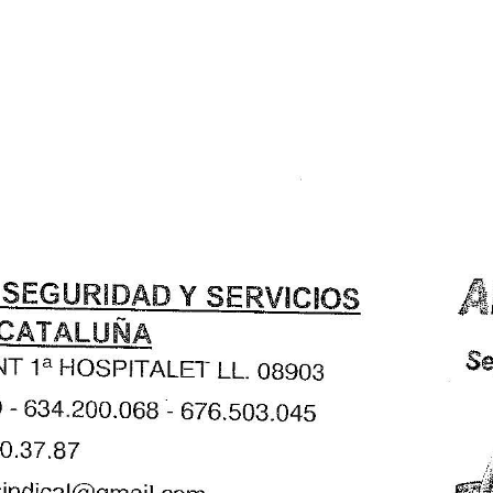
📊 Herramienta: Tabla Salarial PDF
📄 Herramienta: Generador Plantillas
✊ Trámite: Afiliarse al Sindicato
📍 Info: Horarios y Contacto Sede