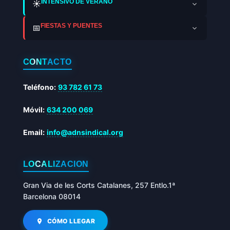
INTENSIVO DE VERANO
☀️
FIESTAS Y PUENTES
📅
CONTACTO
Teléfono:
93 782 61 73
Móvil:
634 200 069
Email:
info@adnsindical.org
LOCALIZACIÓN
Gran Via de les Corts Catalanes, 257 Entlo.1ª
Barcelona 08014
CÓMO LLEGAR