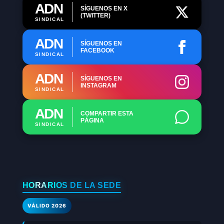
ADN
SÍGUENOS EN X
(TWITTER)
SINDICAL
ADN
SÍGUENOS EN
FACEBOOK
SINDICAL
ADN
SÍGUENOS EN
INSTAGRAM
SINDICAL
ADN
COMPARTIR ESTA
PÁGINA
SINDICAL
HORARIOS DE LA SEDE
VÁLIDO 2026