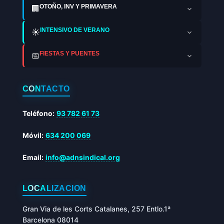
OTOÑO, INV Y PRIMAVERA
🏢
INTENSIVO DE VERANO
☀️
FIESTAS Y PUENTES
📅
CONTACTO
Teléfono:
93 782 61 73
Móvil:
634 200 069
Email:
info@adnsindical.org
LOCALIZACIÓN
Gran Via de les Corts Catalanes, 257 Entlo.1ª
Barcelona 08014