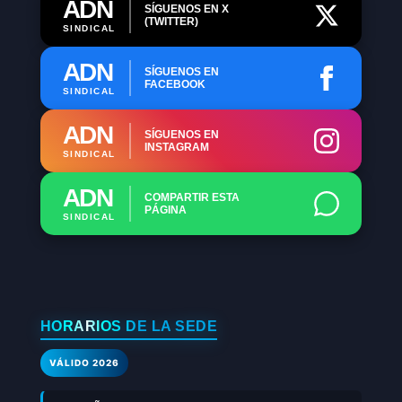
ADN
SÍGUENOS EN X
(TWITTER)
SINDICAL
ADN
SÍGUENOS EN
FACEBOOK
SINDICAL
ADN
SÍGUENOS EN
INSTAGRAM
SINDICAL
ADN
COMPARTIR ESTA
PÁGINA
SINDICAL
HORARIOS DE LA SEDE
VÁLIDO 2026