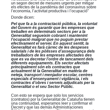
un segon decret de mesures urgents per mitigar
els efectes de la pandèmia del coronavirus sobre
l’economia, l’activitat productiva i l’ocupació”
Donde dicen:
Pel que fa a la contractació pública, la voluntat
del Govern és garantir que les empreses que
treballen en determinats sectors per a la
Generalitat segueixin cobrant i mantenint
l’ocupació malgrat que no puguin prestar
efectivament el servei. En aquest sentit, la
Generalitat es farà càrrec de les despeses
salarials i de les pòlisses d’assegurança dels
treballadors de les empreses afectades des
que es va decretar l’ordre de tancament dels
diferents equipaments. Els sector afectats
principalment són els contractes que
actualment té la Generalitat en matèria de
neteja, transport i menjador escolar, centres
especials d’ensenyament i vigilància, i els
contractes d’obres i serveis adjudicats per la
Generalitat o el seu Sector Públic.
Con esto se espera que solo los servicios
(contratos) por la Generalitat de Cataluña tienen
una continuidad, esperamos leer y confirmar el
Decret y que las demás Administraciones