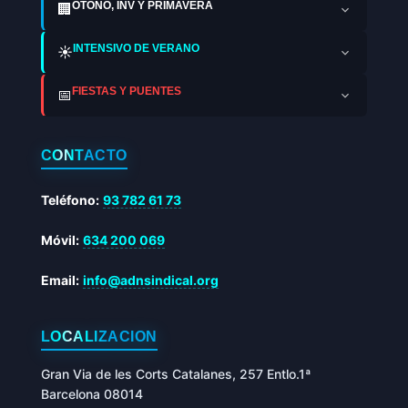
OTOÑO, INV Y PRIMAVERA
🏢
INTENSIVO DE VERANO
☀️
FIESTAS Y PUENTES
📅
CONTACTO
Teléfono:
93 782 61 73
Móvil:
634 200 069
Email:
info@adnsindical.org
LOCALIZACIÓN
Gran Via de les Corts Catalanes, 257 Entlo.1ª
Barcelona 08014