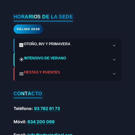
HORARIOS DE LA SEDE
VÁLIDO 2026
OTOÑO, INV Y PRIMAVERA
🏢
INTENSIVO DE VERANO
☀️
FIESTAS Y PUENTES
📅
CONTACTO
Teléfono:
93 782 61 73
Móvil:
634 200 069
Email:
info@adnsindical.org