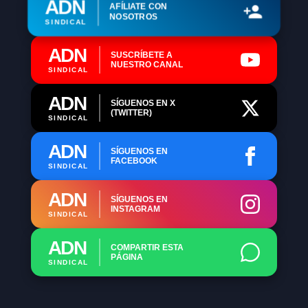
ADN
AFÍLIATE CON
NOSOTROS
SINDICAL
ADN
SUSCRÍBETE A
NUESTRO CANAL
SINDICAL
ADN
SÍGUENOS EN X
(TWITTER)
SINDICAL
ADN
SÍGUENOS EN
FACEBOOK
SINDICAL
ADN
SÍGUENOS EN
INSTAGRAM
SINDICAL
ADN
COMPARTIR ESTA
PÁGINA
SINDICAL