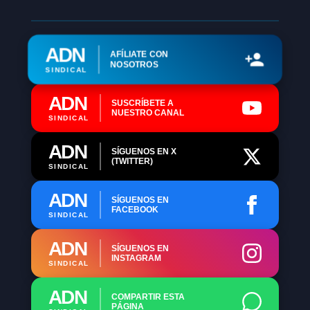
ADN
AFÍLIATE CON
NOSOTROS
SINDICAL
ADN
SUSCRÍBETE A
NUESTRO CANAL
SINDICAL
ADN
SÍGUENOS EN X
(TWITTER)
SINDICAL
ADN
SÍGUENOS EN
FACEBOOK
SINDICAL
ADN
SÍGUENOS EN
INSTAGRAM
SINDICAL
ADN
COMPARTIR ESTA
PÁGINA