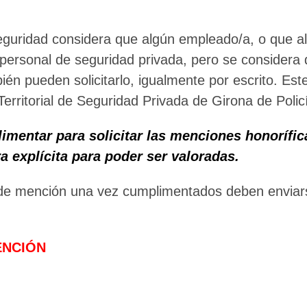
ℹ️ Consulta General a Sede (Email)
eguridad considera que algún empleado/a, o que a
⚖️ Dpto. Jurídico y Abogados (Email)
personal de seguridad privada, pero se considera 
🤖 Dudas Rápidas del Convenio (IA)
n pueden solicitarlo, igualmente por escrito. Este
📊 Herramienta: Tabla Salarial PDF
 Territorial de Seguridad Privada de Girona de Polic
📄 Herramienta: Generador Plantillas
mentar para solicitar las menciones honorífica
 explícita para poder ser valoradas.
✊ Trámite: Afiliarse al Sindicato
📍 Info: Horarios y Contacto Sede
de mención una vez cumplimentados deben enviarse
ENCIÓN