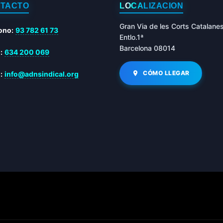
TACTO
LOCALIZACIÓN
Gran Via de les Corts Catalane
ono:
93 782 61 73
Entlo.1ª
Barcelona 08014
:
634 200 069
CÓMO LLEGAR
:
info@adnsindical.org