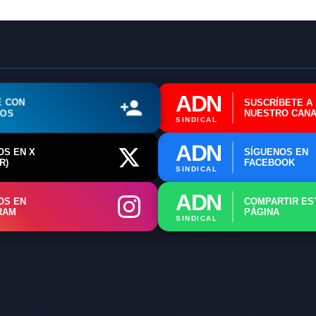
ADN
E CON
SUSCRÍBETE A
ROS
NUESTRO CANA
SINDICAL
ADN
OS EN X
SÍGUENOS EN
R)
FACEBOOK
SINDICAL
ADN
OS EN
COMPARTIR ES
RAM
PÁGINA
SINDICAL