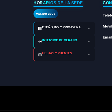
HORARIOS DE LA SEDE
CON
VÁLIDO 2026
Teléf
Móvil
OTOÑO, INV Y PRIMAVERA
🏢
Email
INTENSIVO DE VERANO
☀️
FIESTAS Y PUENTES
📅