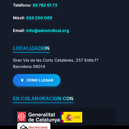
Teléfono:
93 782 61 73
Móvil:
634 200 069
Email:
info@adnsindical.org
LOCALIZACIÓN
Gran Via de les Corts Catalanes, 257 Entlo.1ª
Barcelona 08014
CÓMO LLEGAR
EN COLABORACIÓN CON