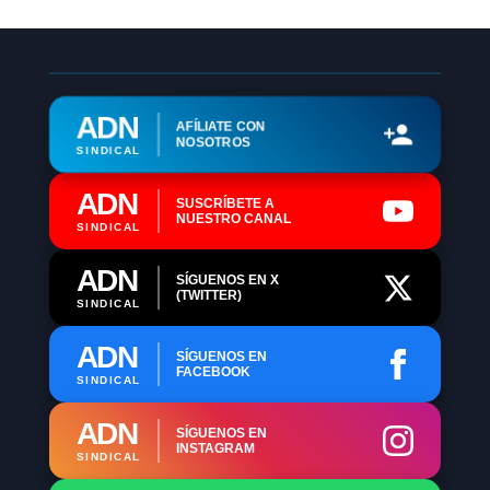
ADN
AFÍLIATE CON
NOSOTROS
SINDICAL
ADN
SUSCRÍBETE A
NUESTRO CANAL
SINDICAL
ADN
SÍGUENOS EN X
(TWITTER)
SINDICAL
ADN
SÍGUENOS EN
FACEBOOK
SINDICAL
ADN
SÍGUENOS EN
INSTAGRAM
SINDICAL