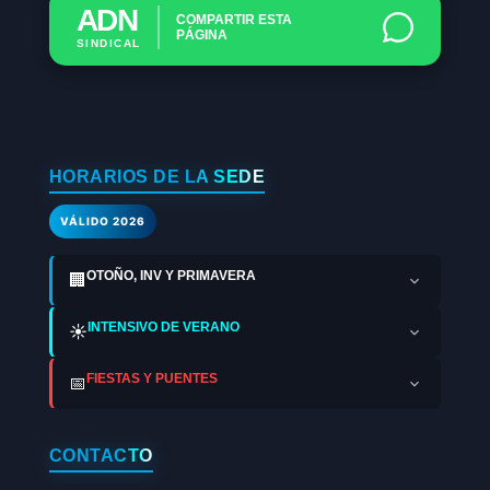
ADN
COMPARTIR ESTA
PÁGINA
SINDICAL
HORARIOS DE LA SEDE
VÁLIDO 2026
OTOÑO, INV Y PRIMAVERA
🏢
INTENSIVO DE VERANO
☀️
FIESTAS Y PUENTES
📅
CONTACTO