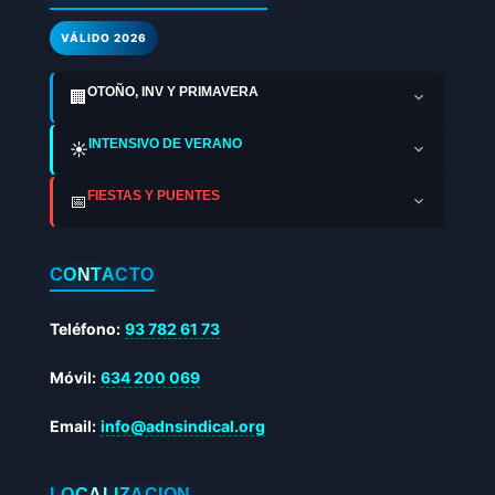
VÁLIDO 2026
OTOÑO, INV Y PRIMAVERA
🏢
INTENSIVO DE VERANO
☀️
FIESTAS Y PUENTES
📅
CONTACTO
Teléfono:
93 782 61 73
Móvil:
634 200 069
Email:
info@adnsindical.org
LOCALIZACIÓN