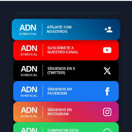
ADN
AFÍLIATE CON
NOSOTROS
SINDICAL
ADN
SUSCRÍBETE A
NUESTRO CANAL
SINDICAL
ADN
SÍGUENOS EN X
(TWITTER)
SINDICAL
ADN
SÍGUENOS EN
FACEBOOK
SINDICAL
ADN
SÍGUENOS EN
INSTAGRAM
SINDICAL
ADN
COMPARTIR ESTA