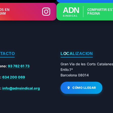
ADN
OS EN
COMPARTIR ES
RAM
PÁGINA
SINDICAL
TACTO
LOCALIZACIÓN
Gran Via de les Corts Catalane
ono:
93 782 61 73
Entlo.1ª
Barcelona 08014
:
634 200 069
CÓMO LLEGAR
:
info@adnsindical.org