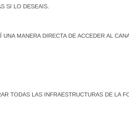
S SI LO DESEAIS.
 UNA MANERA DIRECTA DE ACCEDER AL CANA
🔄 Menú
✖
ADN Sindical
AR TODAS LAS INFRAESTRUCTURAS DE LA F
ℹ️ Consulta General a Sede (Email)
⚖️ Dpto. Jurídico y Abogados (Email)
🤖 Dudas Rápidas del Convenio (IA)