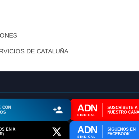
📊 Herramienta: Tabla Salarial PDF
📄 Herramienta: Generador Plantillas
✊ Trámite: Afiliarse al Sindicato
IONES
📍 Info: Horarios y Contacto Sede
RVICIOS DE CATALUÑA
ADN
E CON
SUSCRÍBETE A
ROS
NUESTRO CANA
SINDICAL
ADN
OS EN X
SÍGUENOS EN
R)
FACEBOOK
SINDICAL