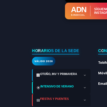
ADN
SÍGUEN
INSTAG
SINDICAL
HORARIOS DE LA SEDE
CON
VÁLIDO 2026
Teléf
Móvil
OTOÑO, INV Y PRIMAVERA
🏢
Email
INTENSIVO DE VERANO
☀️
FIESTAS Y PUENTES
📅