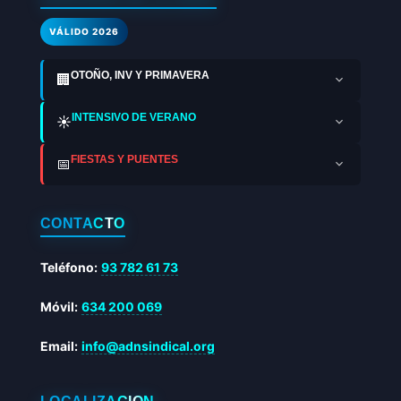
VÁLIDO 2026
OTOÑO, INV Y PRIMAVERA
🏢
INTENSIVO DE VERANO
☀️
FIESTAS Y PUENTES
📅
CONTACTO
Teléfono:
93 782 61 73
Móvil:
634 200 069
Email:
info@adnsindical.org