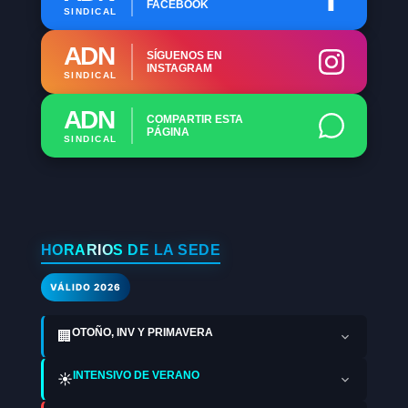
FACEBOOK
SINDICAL
ADN
SÍGUENOS EN
INSTAGRAM
SINDICAL
ADN
COMPARTIR ESTA
PÁGINA
SINDICAL
HORARIOS DE LA SEDE
VÁLIDO 2026
OTOÑO, INV Y PRIMAVERA
🏢
INTENSIVO DE VERANO
☀️