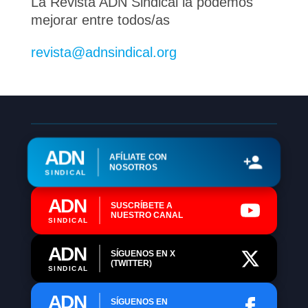
La Revista ADN Sindical la podemos
mejorar entre todos/as
revista@adnsindical.org
ADN
AFÍLIATE CON
NOSOTROS
SINDICAL
ADN
SUSCRÍBETE A
NUESTRO CANAL
SINDICAL
ADN
SÍGUENOS EN X
(TWITTER)
SINDICAL
ADN
SÍGUENOS EN