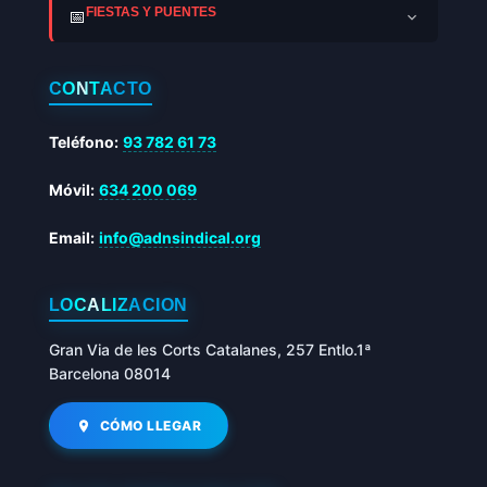
FIESTAS Y PUENTES
📅
CONTACTO
Teléfono:
93 782 61 73
Móvil:
634 200 069
Email:
info@adnsindical.org
LOCALIZACIÓN
Gran Via de les Corts Catalanes, 257 Entlo.1ª
Barcelona 08014
CÓMO LLEGAR