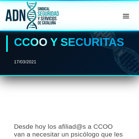
🔄 Menú
✖
CCOO Y SECURITAS
ADN
Sindical
ℹ️ Consulta General a Sede (Email)
17/03/2021
⚖️ Dpto. Jurídico y Abogados (Email)
🤖 Dudas Rápidas del Convenio (IA)
📊 Herramienta: Tabla Salarial PDF
📄 Herramienta: Generador Plantillas
✊ Trámite: Afiliarse al Sindicato
Desde hoy los afiliad@s a CCOO
van a necesitar un psicólogo que les
📍 Info: Horarios y Contacto Sede