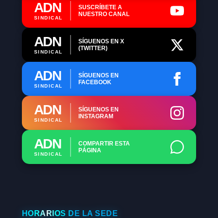
ADN
SUSCRÍBETE A
NUESTRO CANAL
SINDICAL
ADN
SÍGUENOS EN X
(TWITTER)
SINDICAL
ADN
SÍGUENOS EN
FACEBOOK
SINDICAL
ADN
SÍGUENOS EN
INSTAGRAM
SINDICAL
ADN
COMPARTIR ESTA
PÁGINA
SINDICAL
HORARIOS DE LA SEDE