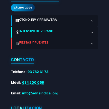
VÁLIDO 2026
OTOÑO, INV Y PRIMAVERA
🏢
INTENSIVO DE VERANO
☀️
FIESTAS Y PUENTES
📅
CONTACTO
Teléfono:
93 782 61 73
Móvil:
634 200 069
Email:
info@adnsindical.org
LOCALIZACIÓN