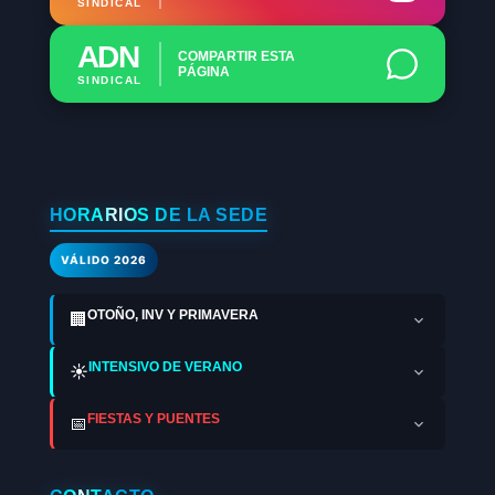
SINDICAL
ADN
COMPARTIR ESTA
PÁGINA
SINDICAL
HORARIOS DE LA SEDE
VÁLIDO 2026
OTOÑO, INV Y PRIMAVERA
🏢
INTENSIVO DE VERANO
☀️
FIESTAS Y PUENTES
📅