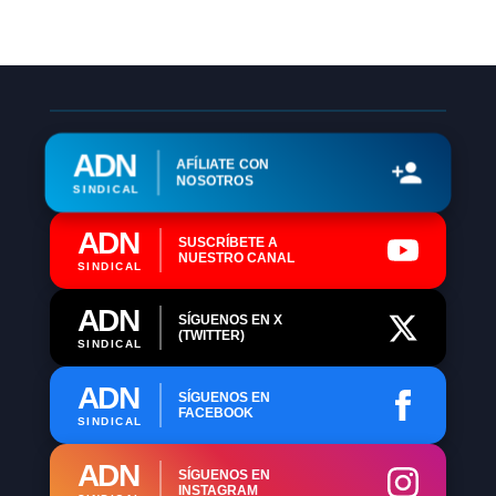
ADN
AFÍLIATE CON
NOSOTROS
SINDICAL
ADN
SUSCRÍBETE A
NUESTRO CANAL
SINDICAL
ADN
SÍGUENOS EN X
(TWITTER)
SINDICAL
ADN
SÍGUENOS EN
FACEBOOK
SINDICAL
ADN
SÍGUENOS EN
INSTAGRAM