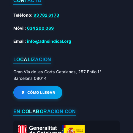
CONTACTO
Teléfono:
93 782 61 73
Móvil:
634 200 069
Email:
info@adnsindical.org
LOCALIZACIÓN
Gran Via de les Corts Catalanes, 257 Entlo.1ª
Barcelona 08014
CÓMO LLEGAR
EN COLABORACIÓN CON