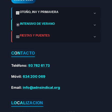
OTOÑO, INV Y PRIMAVERA
🏢
INTENSIVO DE VERANO
☀️
FIESTAS Y PUENTES
📅
CONTACTO
Teléfono:
93 782 61 73
Móvil:
634 200 069
Email:
info@adnsindical.org
LOCALIZACIÓN