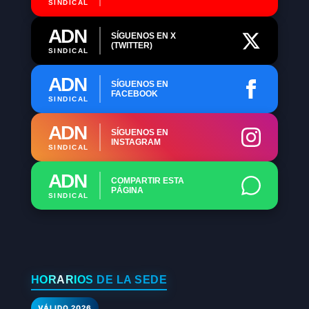
SINDICAL
ADN
SÍGUENOS EN X
(TWITTER)
SINDICAL
ADN
SÍGUENOS EN
FACEBOOK
SINDICAL
ADN
SÍGUENOS EN
INSTAGRAM
SINDICAL
ADN
COMPARTIR ESTA
PÁGINA
SINDICAL
HORARIOS DE LA SEDE
VÁLIDO 2026