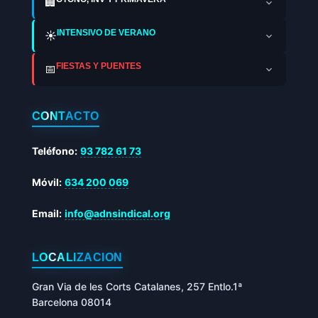
🏢
INTENSIVO DE VERANO
☀️
FIESTAS Y PUENTES
📅
CONTACTO
Teléfono:
93 782 61 73
Móvil:
634 200 069
Email:
info@adnsindical.org
LOCALIZACIÓN
Gran Via de les Corts Catalanes, 257 Entlo.1ª
Barcelona 08014