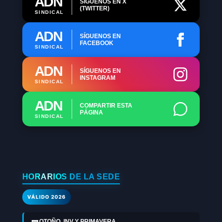
ADN
SÍGUENOS EN X
(TWITTER)
SINDICAL
ADN
SÍGUENOS EN
FACEBOOK
SINDICAL
ADN
SÍGUENOS EN
INSTAGRAM
SINDICAL
ADN
COMPARTIR ESTA
PÁGINA
SINDICAL
HORARIOS DE LA SEDE
VÁLIDO 2026
OTOÑO, INV Y PRIMAVERA