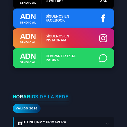
(TWITTER)
SINDICAL
ADN
SÍGUENOS EN
FACEBOOK
SINDICAL
ADN
SÍGUENOS EN
INSTAGRAM
SINDICAL
ADN
COMPARTIR ESTA
PÁGINA
SINDICAL
HORARIOS DE LA SEDE
VÁLIDO 2026
OTOÑO, INV Y PRIMAVERA
🏢