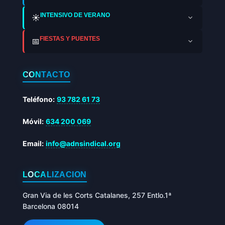
INTENSIVO DE VERANO
☀️
FIESTAS Y PUENTES
📅
CONTACTO
Teléfono:
93 782 61 73
Móvil:
634 200 069
Email:
info@adnsindical.org
LOCALIZACIÓN
Gran Via de les Corts Catalanes, 257 Entlo.1ª
Barcelona 08014