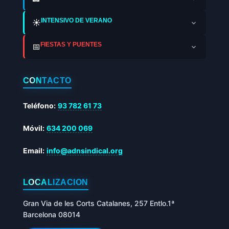
INTENSIVO DE VERANO
☀️
FIESTAS Y PUENTES
📅
CONTACTO
Teléfono:
93 782 61 73
Móvil:
634 200 069
Email:
info@adnsindical.org
LOCALIZACIÓN
Gran Via de les Corts Catalanes, 257 Entlo.1ª
Barcelona 08014