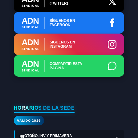
(TWITTER)
SINDICAL
ADN
SÍGUENOS EN
FACEBOOK
SINDICAL
ADN
SÍGUENOS EN
INSTAGRAM
SINDICAL
ADN
COMPARTIR ESTA
PÁGINA
SINDICAL
HORARIOS DE LA SEDE
VÁLIDO 2026
OTOÑO, INV Y PRIMAVERA
🏢