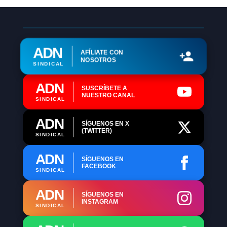
ADN
AFÍLIATE CON
NOSOTROS
SINDICAL
ADN
SUSCRÍBETE A
NUESTRO CANAL
SINDICAL
ADN
SÍGUENOS EN X
(TWITTER)
SINDICAL
ADN
SÍGUENOS EN
FACEBOOK
SINDICAL
ADN
SÍGUENOS EN
INSTAGRAM
SINDICAL