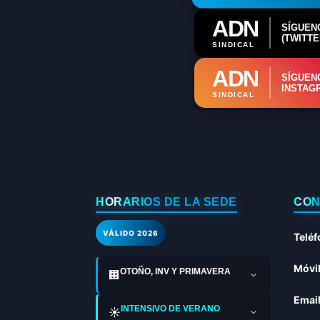
ADN
SÍGUEN
(TWITTE
SINDICAL
ADN
SÍGUEN
INSTAG
SINDICAL
HORARIOS DE LA SEDE
CON
VÁLIDO 2026
Teléf
Móvil
OTOÑO, INV Y PRIMAVERA
🏢
Email
INTENSIVO DE VERANO
☀️