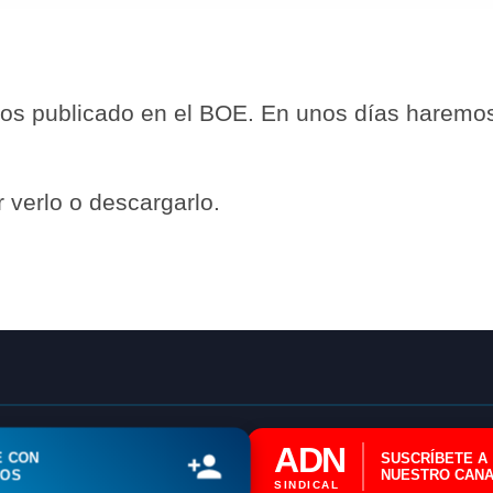
mos publicado en el BOE. En unos días haremo
 verlo o descargarlo.
🔄 Menú
✖
ADN Sindical
ℹ️ Consulta General a Sede (Email)
ADN
E CON
SUSCRÍBETE A
⚖️ Dpto. Jurídico y Abogados (Email)
ROS
NUESTRO CANA
SINDICAL