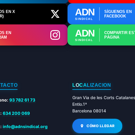
🤖 Dudas Rápidas del Convenio (IA)
ADN
OS EN X
SÍGUENOS EN
R)
FACEBOOK
📊 Herramienta: Tabla Salarial PDF
SINDICAL
📄 Herramienta: Generador Plantillas
ADN
OS EN
COMPARTIR ES
RAM
PÁGINA
SINDICAL
✊ Trámite: Afiliarse al Sindicato
📍 Info: Horarios y Contacto Sede
TACTO
LOCALIZACIÓN
Gran Via de les Corts Catalane
ono:
93 782 61 73
Entlo.1ª
Barcelona 08014
:
634 200 069
CÓMO LLEGAR
:
info@adnsindical.org