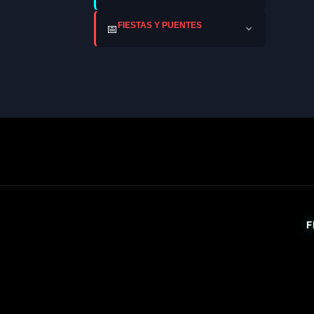
FIESTAS Y PUENTES
📅
F