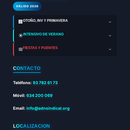
VÁLIDO 2026
OTOÑO, INV Y PRIMAVERA
🏢
INTENSIVO DE VERANO
☀️
FIESTAS Y PUENTES
📅
CONTACTO
Teléfono:
93 782 61 73
Móvil:
634 200 069
Email:
info@adnsindical.org
LOCALIZACIÓN