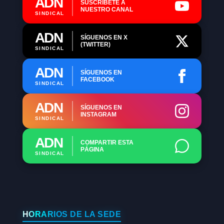
ADN
SUSCRÍBETE A
NUESTRO CANAL
SINDICAL
ADN
SÍGUENOS EN X
(TWITTER)
SINDICAL
ADN
SÍGUENOS EN
FACEBOOK
SINDICAL
ADN
SÍGUENOS EN
INSTAGRAM
SINDICAL
ADN
COMPARTIR ESTA
PÁGINA
SINDICAL
HORARIOS DE LA SEDE