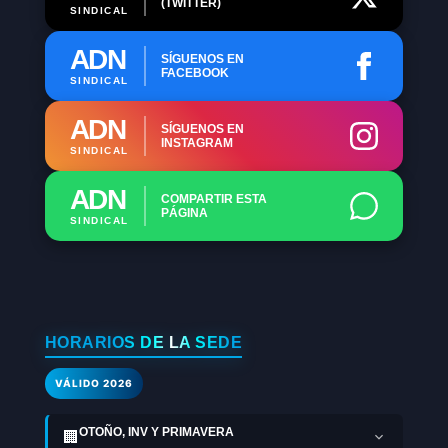
(TWITTER)
SINDICAL
ADN
SÍGUENOS EN
FACEBOOK
SINDICAL
ADN
SÍGUENOS EN
INSTAGRAM
SINDICAL
ADN
COMPARTIR ESTA
PÁGINA
SINDICAL
HORARIOS DE LA SEDE
VÁLIDO 2026
OTOÑO, INV Y PRIMAVERA
🏢