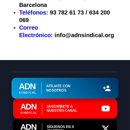
Barcelona
Teléfonos:
93 782 61 73 / 634 200
069
Correo
Electrónico:
info@adnsindical.org
ADN
AFÍLIATE CON
NOSOTROS
SINDICAL
ADN
SUSCRÍBETE A
NUESTRO CANAL
SINDICAL
ADN
SÍGUENOS EN X