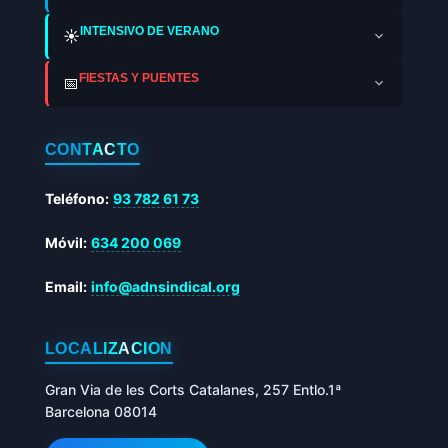
INTENSIVO DE VERANO
☀️
FIESTAS Y PUENTES
📅
CONTACTO
Teléfono:
93 782 61 73
Móvil:
634 200 069
Email:
info@adnsindical.org
LOCALIZACIÓN
Gran Via de les Corts Catalanes, 257 Entlo.1ª
Barcelona 08014