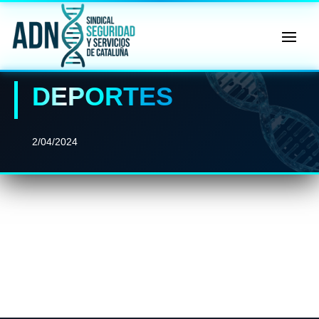
🔄 Menú
✖
DEPORTES
ADN
Sindical
ℹ️ Consulta General a Sede (Email)
2/04/2024
⚖️ Dpto. Jurídico y Abogados (Email)
🤖 Dudas Rápidas del Convenio (IA)
📊 Herramienta: Tabla Salarial PDF
📄 Herramienta: Generador Plantillas
✊ Trámite: Afiliarse al Sindicato
📍 Info: Horarios y Contacto Sede