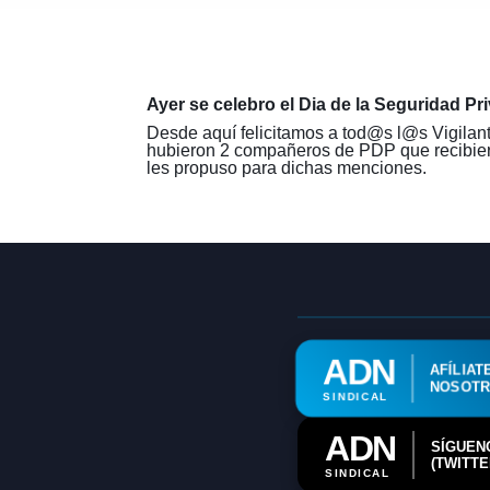
Ayer se celebro el Dia de la Seguridad Pr
Desde aquí felicitamos a
tod@s
l@s Vigilant
hubieron 2 compañeros de PDP que reci
les propuso para dichas menciones.
ADN
AFÍLIAT
NOSOT
SINDICAL
ADN
SÍGUEN
(TWITTE
SINDICAL