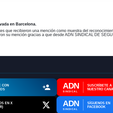
ivada en Barcelona.
es que recibieron una mención como muestra del reconocimiento
bieron su mención gracias a que desde ADN SINDICAL DE 
🔄 Menú
✖
ADN Sindical
ADN
E CON
SUSCRÍBETE A
ℹ️ Consulta General a Sede (Email)
ROS
NUESTRO CANA
SINDICAL
⚖️ Dpto. Jurídico y Abogados (Email)
ADN
OS EN X
SÍGUENOS EN
R)
FACEBOOK
🤖 Dudas Rápidas del Convenio (IA)
SINDICAL