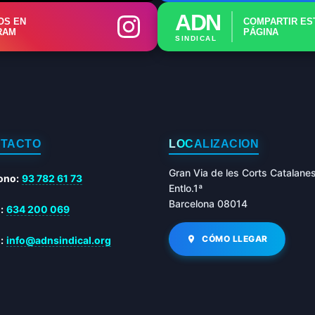
📊 Herramienta: Tabla Salarial PDF
ADN
OS EN
COMPARTIR ES
RAM
PÁGINA
SINDICAL
📄 Herramienta: Generador Plantillas
✊ Trámite: Afiliarse al Sindicato
📍 Info: Horarios y Contacto Sede
TACTO
LOCALIZACIÓN
Gran Via de les Corts Catalane
ono:
93 782 61 73
Entlo.1ª
Barcelona 08014
:
634 200 069
CÓMO LLEGAR
:
info@adnsindical.org