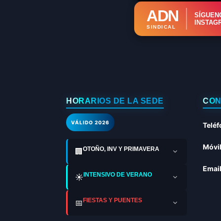
ADN
SÍGUEN
INSTAG
SINDICAL
HORARIOS DE LA SEDE
CON
VÁLIDO 2026
Teléf
Móvil
OTOÑO, INV Y PRIMAVERA
🏢
Email
INTENSIVO DE VERANO
☀️
FIESTAS Y PUENTES
📅