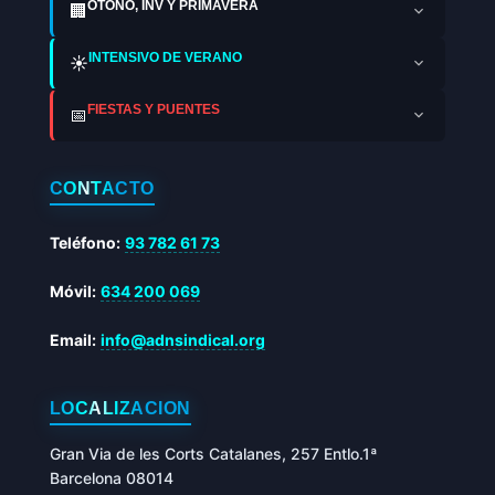
OTOÑO, INV Y PRIMAVERA
🏢
INTENSIVO DE VERANO
☀️
FIESTAS Y PUENTES
📅
CONTACTO
Teléfono:
93 782 61 73
Móvil:
634 200 069
Email:
info@adnsindical.org
LOCALIZACIÓN
Gran Via de les Corts Catalanes, 257 Entlo.1ª
Barcelona 08014