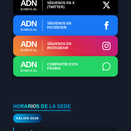
ADN
SÍGUENOS EN X
(TWITTER)
SINDICAL
ADN
SÍGUENOS EN
FACEBOOK
SINDICAL
ADN
SÍGUENOS EN
INSTAGRAM
SINDICAL
ADN
COMPARTIR ESTA
PÁGINA
SINDICAL
HORARIOS DE LA SEDE
VÁLIDO 2026