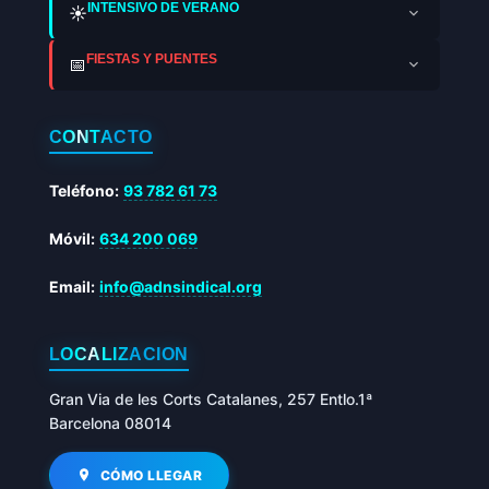
INTENSIVO DE VERANO
☀️
FIESTAS Y PUENTES
📅
CONTACTO
Teléfono:
93 782 61 73
Móvil:
634 200 069
Email:
info@adnsindical.org
LOCALIZACIÓN
Gran Via de les Corts Catalanes, 257 Entlo.1ª
Barcelona 08014
CÓMO LLEGAR