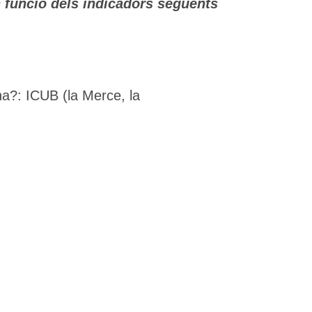
n funció dels indicadors següents
a?: ICUB (la Merce, la