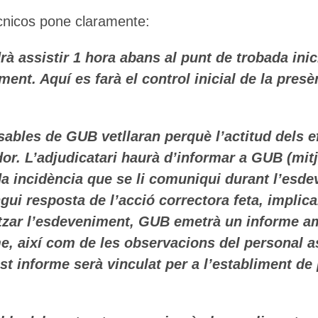
écnicos pone claramente:
rà assistir 1 hora abans al punt de trobada inici
ment. Aquí es farà el control inicial de la presèn
ables de GUB vetllaran perquè l’actitud dels ef
dor. L’adjudicatari haurà d’informar a GUB (mi
a incidència que se li comuniqui durant l’esde
i resposta de l’acció correctora feta, implicar
alitzar l’esdeveniment, GUB emetrà un informe a
e, així com de les observacions del personal as
t informe serà vinculat per a l’establiment de 