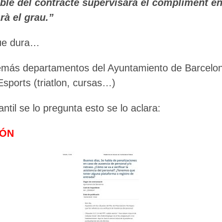
ble del contracte supervisarà el compliment e
🔄 Menú
✖
rà el grau.”
que dura…
ADN Sindical
emás departamentos del Ayuntamiento de Barcelon
Esports (triatlon, cursas…)
ℹ️ Consulta General a Sede (Email)
ntil se lo pregunta esto se lo aclara:
⚖️ Dpto. Jurídico y Abogados (Email)
🤖 Dudas Rápidas del Convenio (IA)
IÓN
📊 Herramienta: Tabla Salarial PDF
📄 Herramienta: Generador Plantillas
✊ Trámite: Afiliarse al Sindicato
📍 Info: Horarios y Contacto Sede