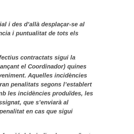
al i des d’allà desplaçar-se al
cia i puntualitat de tots els
ectius contractats sigui la
tjançant el Coordinador) quines
veniment. Aquelles incidències
an penalitats segons l’establert
mb les incidències produïdes, les
signat, que s’enviarà al
penalitat en cas que sigui