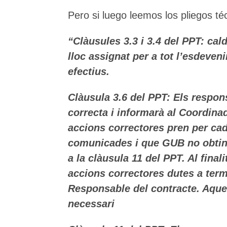
Pero si luego leemos los pliegos t
“Clàusules 3.3 i 3.4 del PPT: cald
lloc assignat per a tot l’esdeveni
efectius.
Clàusula 3.6 del PPT: Els respons
correcta i informarà al Coordina
accions correctores pren per cad
comunicades i que GUB no obtingu
a la clàusula 11 del PPT. Al fin
accions correctores dutes a term
Responsable del contracte. Aques
necessari