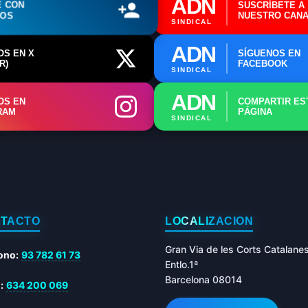
ADN
E CON
SUSCRÍBETE A
ROS
NUESTRO CANA
SINDICAL
ADN
OS EN X
SÍGUENOS EN
R)
FACEBOOK
SINDICAL
ADN
OS EN
COMPARTIR ES
RAM
PÁGINA
SINDICAL
TACTO
LOCALIZACIÓN
Gran Via de les Corts Catalane
ono:
93 782 61 73
Entlo.1ª
Barcelona 08014
:
634 200 069