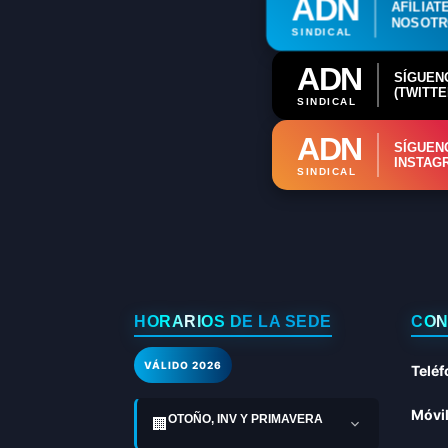
ADN
AFÍLIAT
NOSOT
SINDICAL
ADN
SÍGUEN
(TWITTE
SINDICAL
ADN
SÍGUEN
INSTAG
SINDICAL
HORARIOS DE LA SEDE
CON
VÁLIDO 2026
Teléf
Móvil
OTOÑO, INV Y PRIMAVERA
🏢