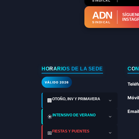
SINDICAL
ADN
SÍGUEN
INSTAG
SINDICAL
HORARIOS DE LA SEDE
CON
VÁLIDO 2026
Teléf
Móvil
OTOÑO, INV Y PRIMAVERA
🏢
Email
INTENSIVO DE VERANO
☀️
FIESTAS Y PUENTES
📅