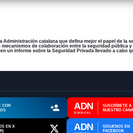
 Administración catalana que defina mejor el papel de la 
 mecanismos de colaboración entre la seguridad pública y l
 un informe sobre la Seguridad Privada llevado a cabo qu
🔄 Menú
✖
ADN Sindical
ADN
ℹ️ Consulta General a Sede (Email)
E CON
SUSCRÍBETE A
ROS
NUESTRO CANA
SINDICAL
⚖️ Dpto. Jurídico y Abogados (Email)
ADN
OS EN X
SÍGUENOS EN
🤖 Dudas Rápidas del Convenio (IA)
R)
FACEBOOK