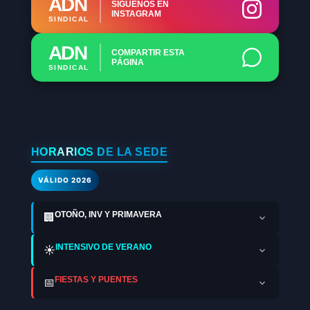
ADN
SÍGUENOS EN
INSTAGRAM
SINDICAL
ADN
COMPARTIR ESTA
PÁGINA
SINDICAL
HORARIOS DE LA SEDE
VÁLIDO 2026
OTOÑO, INV Y PRIMAVERA
🏢
INTENSIVO DE VERANO
☀️
FIESTAS Y PUENTES
📅