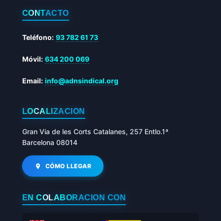
CONTACTO
Teléfono:
93 782 61 73
Móvil:
634 200 069
Email:
info@adnsindical.org
LOCALIZACIÓN
Gran Via de les Corts Catalanes, 257 Entlo.1ª
Barcelona 08014
CÓMO LLEGAR
EN COLABORACIÓN CON