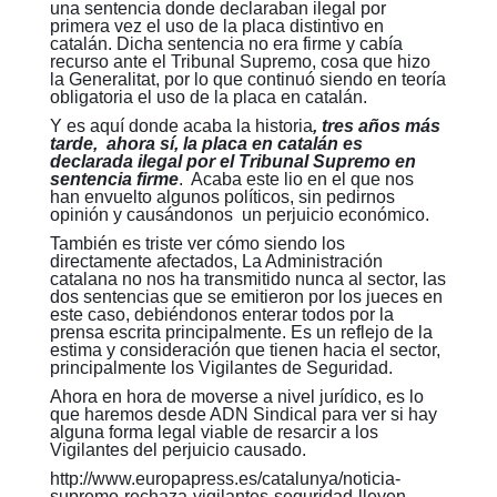
una sentencia donde declaraban ilegal por
primera vez el uso de la placa distintivo en
catalán. Dicha sentencia no era firme y cabía
recurso ante el Tribunal Supremo, cosa que hizo
la Generalitat, por lo que continuó siendo en teoría
obligatoria el uso de la placa en catalán.
Y es aquí donde acaba la historia
, tres años más
tarde, ahora sí, la placa en catalán es
declarada ilegal por el Tribunal Supremo en
sentencia firme
. Acaba este lio en el que nos
han envuelto algunos políticos, sin pedirnos
opinión y causándonos un perjuicio económico.
También es triste ver cómo siendo los
directamente afectados, La Administración
catalana no nos ha transmitido nunca al sector, las
dos sentencias que se emitieron por los jueces en
este caso, debiéndonos enterar todos por la
prensa escrita principalmente. Es un reflejo de la
estima y consideración que tienen hacia el sector,
principalmente los Vigilantes de Seguridad.
Ahora en hora de moverse a nivel jurídico, es lo
que haremos desde ADN Sindical para ver si hay
alguna forma legal viable de resarcir a los
Vigilantes del perjuicio causado.
http://www.europapress.es/catalunya/noticia-
supremo-rechaza-vigilantes-seguridad-lleven-