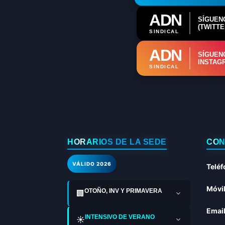
ADN
SÍGUEN
(TWITTE
SINDICAL
ADN
SÍGUEN
INSTAG
SINDICAL
HORARIOS DE LA SEDE
CON
VÁLIDO 2026
Teléf
Móvil
OTOÑO, INV Y PRIMAVERA
🏢
Email
INTENSIVO DE VERANO
☀️