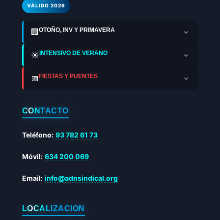
VÁLIDO 2026
OTOÑO, INV Y PRIMAVERA
🏢
INTENSIVO DE VERANO
☀️
FIESTAS Y PUENTES
📅
CONTACTO
Teléfono:
93 782 61 73
Móvil:
634 200 069
Email:
info@adnsindical.org
LOCALIZACIÓN