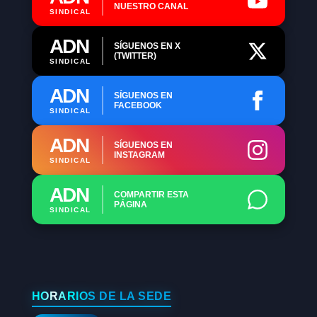
NUESTRO CANAL
SINDICAL
ADN
SÍGUENOS EN X
(TWITTER)
SINDICAL
ADN
SÍGUENOS EN
FACEBOOK
SINDICAL
ADN
SÍGUENOS EN
INSTAGRAM
SINDICAL
ADN
COMPARTIR ESTA
PÁGINA
SINDICAL
HORARIOS DE LA SEDE